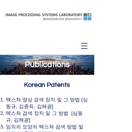
Publications
Korean Patents
텍스쳐 영상 검색 장치 및 그 방법 [심
동규, 김종득, 김해광]
텍스쳐 검색 장치 및 그 방법 [심동
규, 김해광]
임의의 모양의 텍스쳐 검색 방법 및