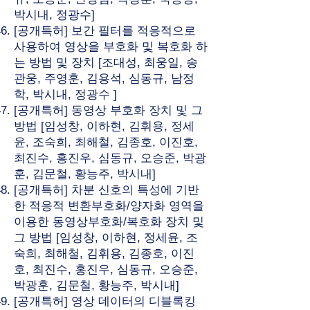
박시내, 정광수]
[공개특허] 보간 필터를 적응적으로
사용하여 영상을 부호화 및 복호화 하
는 방법 및 장치 [조대성, 최웅일, 송
관웅, 주영훈, 김용석, 심동규, 남정
학, 박시내, 정광수 ]
[공개특허] 동영상 부호화 장치 및 그
방법 [임성창, 이하현, 김휘용, 정세
윤, 조숙희, 최해철, 김종호, 이진호,
최진수, 홍진우, 심동규, 오승준, 박광
훈, 김문철, 황능주, 박시내]
[공개특허] 차분 신호의 특성에 기반
한 적응적 변환부호화/양자화 영역을
이용한 동영상부호화/복호화 장치 및
그 방법 [임성창, 이하현, 정세윤, 조
숙희, 최해철, 김휘용, 김종호, 이진
호, 최진수, 홍진우, 심동규, 오승준,
박광훈, 김문철, 황능주, 박시내]
[공개특허] 영상 데이터의 디블록킹