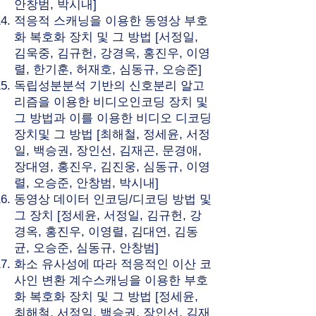
안창범, 박시내]
적응적 스캐닝을 이용한 동영상 부호
화 복호화 장치 및 그 방법 [서정일,
김욱중, 김규헌, 강경옥, 홍진우, 이영
렬, 한기훈, 허재호, 심동규, 오승준]
독립성분분석 기반의 신호분리 알고
리즘을 이용한 비디오인코딩 장치 및
그 방법과 이를 이용한 비디오 디코딩
장치및 그 방법 [최해철, 정세윤, 서정
일, 백승권, 장인선, 김재곤, 문경애,
장대영, 홍진우, 김진웅, 심동규, 이영
렬, 오승준, 안창범, 박시내]
동영상 데이터 인코딩/디코딩 방법 및
그 장치 [정세윤, 서정일, 김규헌, 강
경옥, 홍진우, 이영렬, 김대연, 김동
균, 오승준, 심동규, 안창범]
화소 유사성에 따라 적응적인 이산 코
사인 변환 계수스캐닝을 이용한 부호
화 복호화 장치 및 그 방법 [정세윤,
최해철, 서정일, 백승권, 장인선, 김재