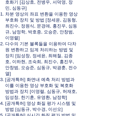
호화기 [김상효, 전병우, 서덕영, 장
민, 심동규]
차분 영상의 좌표 변환을 이용한 영상
부호화 장치 및 방법 [정세윤, 김동형,
최진수, 정원식, 문경애, 홍진우, 심동
규, 남정학, 박호종, 오승준, 안창범,
이영렬]
다수의 기본 블록들을 이용하여 다차
원 변환하고 임계 처리하는 방법 및
장치 [임성창, 정세윤, 최해철, 김종
호, 이하현, 조숙희, 최진수, 홍진우,
안창범, 오승준, 심동규, 박광훈, 전수
열]
[공개특허] 화면내 예측 처리 방법과
이를 이용한 영상 부호화 및 복호화
방법과 장치 [이영렬, 심동규, 허재호,
임성창, 한기훈, 유영환, 남정학]
[공개특허] 영상 화질 평가 시스템 및
방법 [심동규, 박수경, 이선오]
[공개특허] 실시간 화질 평가 방법 및