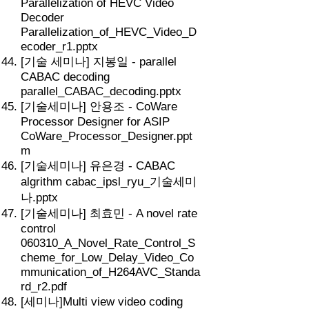
Parallelization of HEVC Video
Decoder
Parallelization_of_HEVC_Video_D
ecoder_r1.pptx
[기술 세미나] 지봉일 - parallel
CABAC decoding
parallel_CABAC_decoding.pptx
[기술세미나] 안용조 - CoWare
Processor Designer for ASIP
CoWare_Processor_Designer.ppt
m
[기술세미나] 유은경 - CABAC
algrithm cabac_ipsl_ryu_기술세미
나.pptx
[기술세미나] 최효민 - A novel rate
control
060310_A_Novel_Rate_Control_S
cheme_for_Low_Delay_Video_Co
mmunication_of_H264AVC_Standa
rd_r2.pdf
[세미나]Multi view video coding