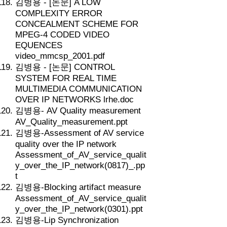
김병용 - [논문] A LOW
COMPLEXITY ERROR
CONCEALMENT SCHEME FOR
MPEG-4 CODED VIDEO
EQUENCES
video_mmcsp_2001.pdf
김병용 - [논문] CONTROL
SYSTEM FOR REAL TIME
MULTIMEDIA COMMUNICATION
OVER IP NETWORKS lrhe.doc
김병용- AV Quality measurement
AV_Quality_measurement.ppt
김병용-Assessment of AV service
quality over the IP network
Assessment_of_AV_service_qualit
y_over_the_IP_network(0817)_.pp
t
김병용-Blocking artifact measure
Assessment_of_AV_service_qualit
y_over_the_IP_network(0301).ppt
김병용-Lip Synchronization