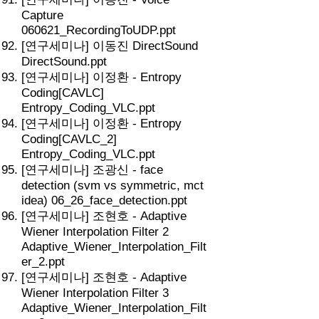
Capture
060621_RecordingToUDP.ppt
[연구세미나] 이동진 DirectSound
DirectSound.ppt
[연구세미나] 이정환 - Entropy
Coding[CAVLC]
Entropy_Coding_VLC.ppt
[연구세미나] 이정환 - Entropy
Coding[CAVLC_2]
Entropy_Coding_VLC.ppt
[연구세미나] 조광신 - face
detection (svm vs symmetric, mct
idea) 06_26_face_detection.ppt
[연구세미나] 조현호 - Adaptive
Wiener Interpolation Filter 2
Adaptive_Wiener_Interpolation_Filt
er_2.ppt
[연구세미나] 조현호 - Adaptive
Wiener Interpolation Filter 3
Adaptive_Wiener_Interpolation_Filt