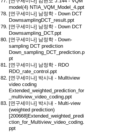
[연구세미나] 김현오 J.144 - VQM
model(4) NTIA_VQM_Model_4.ppt
[연구세미나] 남정학 - Down DCT
DownsamplingDCT_result.ppt
[연구세미나] 남정학 - Down DCT
Downsampling_DCT.ppt
[연구세미나] 남정학 - Down-
sampling DCT prediction
Down_sampling_DCT_prediction.p
pt
[연구세미나] 남정학 - RDO
RDO_rate_control.ppt
[연구세미나] 박시내 - Mulltiview
video coding
Extended_weighted_prediction_for
_multiview_video_coding.ppt
[연구세미나] 박시내 - Multi-view
(weighted prediction)
[200668]Extended_weighted_predi
ction_for_Multiview_video_coding.
ppt