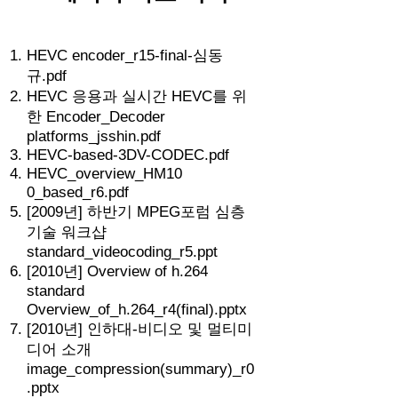
HEVC encoder_r15-final-심동
규.pdf
HEVC 응용과 실시간 HEVC를 위
한 Encoder_Decoder
platforms_jsshin.pdf
HEVC-based-3DV-CODEC.pdf
HEVC_overview_HM10
0_based_r6.pdf
[2009년] 하반기 MPEG포럼 심층
기술 워크샵
standard_videocoding_r5.ppt
[2010년] Overview of h.264
standard
Overview_of_h.264_r4(final).pptx
[2010년] 인하대-비디오 및 멀티미
디어 소개
image_compression(summary)_r0
.pptx