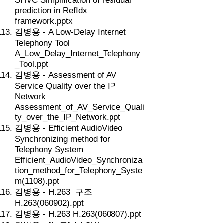
SHVC Simplification of residual
prediction in RefIdx
framework.pptx
김병용 - A Low-Delay Internet
Telephony Tool
A_Low_Delay_Internet_Telephony
_Tool.ppt
김병용 - Assessment of AV
Service Quality over the IP
Network
Assessment_of_AV_Service_Quali
ty_over_the_IP_Network.ppt
김병용 - Efficient AudioVideo
Synchronizing method for
Telephony System
Efficient_AudioVideo_Synchroniza
tion_method_for_Telephony_Syste
m(1108).ppt
김병용 - H.263 구조
H.263(060902).ppt
김병용 - H.263 H.263(060807).ppt