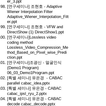
er_3.ppt
[연구세미나] 조현호 - Adaptive
Wiener Interpolation Filter
Adaptive_Wiener_Interpolation_Filt
er.ppt
[연구세미나] 조현호 - VFW and
DirectShow (1) DirectShow1.ppt
[연구세미나]Lossless video
coding method
Lossless_Video_Compression_Me
thod_Based_on_Pixel_wise_Predi
ction.ppt
[연구세미나]조광신 - 얼굴인식
(Demo1 Program)
06_03_Demo1Program.ppt
[특별 세미나] 유은경 - CABAC
parallel cabac_idea.pptx
[특별 세미나] 유은경 - CABAC
cabac_ipsl_ryu_2.pptx
[특별 세미나] 유은경 - CABAC
decode cabac_decode.pptx