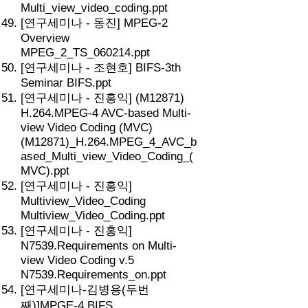
Multi_view_video_coding.ppt
[연구세미나 - 동진] MPEG-2
Overview
MPEG_2_TS_060214.ppt
[연구세미나 - 조현호] BIFS-3th
Seminar BIFS.ppt
[연구세미나 - 진홍익] (M12871)
H.264.MPEG-4 AVC-based Multi-
view Video Coding (MVC)
(M12871)_H.264.MPEG_4_AVC_b
ased_Multi_view_Video_Coding_(
MVC).ppt
[연구세미나 - 진홍익]
Multiview_Video_Coding
Multiview_Video_Coding.ppt
[연구세미나 - 진홍익]
N7539.Requirements on Multi-
view Video Coding v.5
N7539.Requirements_on.ppt
[연구세미나-김병용(두번
째)]MPGE-4 BIFS