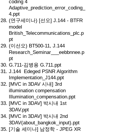
coding 4
Adaptive_prediction_error_coding_
4.ppt
(연구세미나) [선오] J.144 - BTFR
model
British_Telecommunications_plc.p
pt
(이선오) BT500-11, J.144
Research_Seminar___eebbnnee.p
pt
G.711-김병용 G.711.ppt
J.144 Edeged PSNR Algorithm
Implementation_J144.ppt
[MVC in 3DAV 시내] 3rd
illumination compensation
Illumination_compensation.ppt
[MVC in 3DAV] 박시내 1st
3DAV.ppt
[MVC in 3DAV] 박시내 2nd
3DAV(about_bangkok_input).ppt
[기술 세미나] 남정학 - JPEG XR