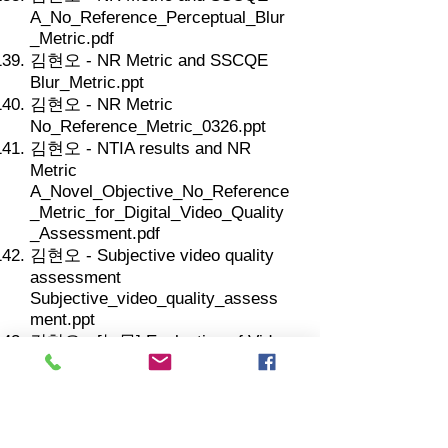
A_No_Reference_Perceptual_Blur
_Metric.pdf
김현오 - NR Metric and SSCQE
Blur_Metric.ppt
김현오 - NR Metric
No_Reference_Metric_0326.ppt
김현오 - NTIA results and NR
Metric
A_Novel_Objective_No_Reference
_Metric_for_Digital_Video_Quality
_Assessment.pdf
김현오 - Subjective video quality
assessment
Subjective_video_quality_assess
ment.ppt
김현오 - [논문] Evaluation of Video
Quality Based on Objectively
Estimated Metric
Evaluation_of_Video_Quality_Bas
ed_on_Objectively_Estimated.pot