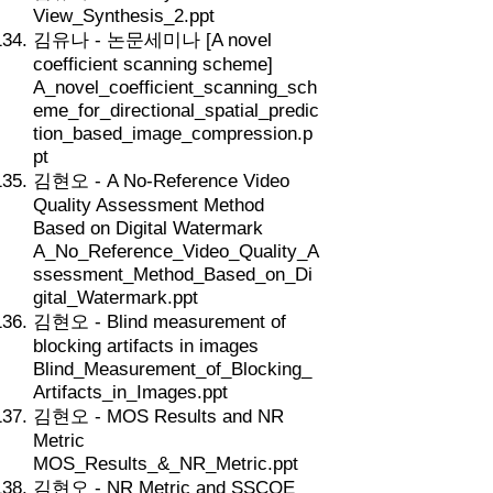
View_Synthesis_2.ppt
김유나 - 논문세미나 [A novel
coefficient scanning scheme]
A_novel_coefficient_scanning_sch
eme_for_directional_spatial_predic
tion_based_image_compression.p
pt
김현오 - A No-Reference Video
Quality Assessment Method
Based on Digital Watermark
A_No_Reference_Video_Quality_A
ssessment_Method_Based_on_Di
gital_Watermark.ppt
김현오 - Blind measurement of
blocking artifacts in images
Blind_Measurement_of_Blocking_
Artifacts_in_Images.ppt
김현오 - MOS Results and NR
Metric
MOS_Results_&_NR_Metric.ppt
김현오 - NR Metric and SSCQE