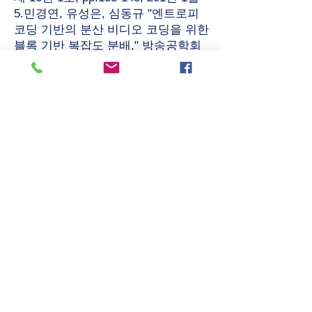
5.민경연, 유성은, 심동규 "엔트로피
코딩 기반의 분산 비디오 코딩을 위한
블록 기반 복잡도 분배," 방송공학회
논문지, 제 16권 1호, pp.133-143, 201
년 1월
6.민경연, 박시내, 유성은, 심동규, 전
병우"블록 기반의 분산 비디오 코딩
을 위한 채널 예측 기법," 전자공학회
논문지, 제 48권 SP편 2호, PP. 53-64,
2011년 3월.
Domestic Conference Papers
1.민경연, 심동규, 전병우, "신뢰도에
따른 양방향 움직임 추정과 동적 프로
그래밍을 이용한 프레임율 증가 방법,
제 21회 영상처리 및 이해에 관한 워
크샵, 2009월 2월.
2.이선오, 민경연, 최효민, 정광수, 심