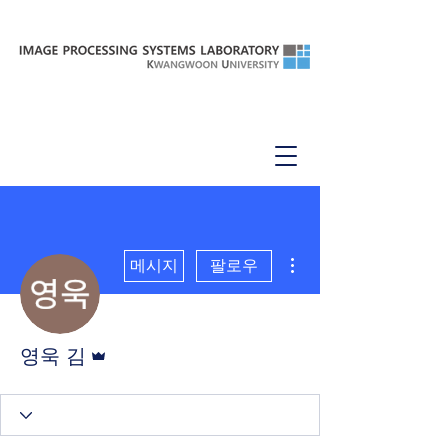
더보기
메시지
팔로우
운영자
영욱 김